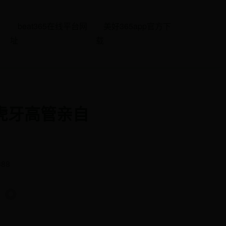
beat365在线平台网
美好365app官方下
址
载
虎牙高管亲自
388