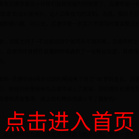
提及吕德华各位小伙伴们自然是极为的熟悉了。吕德华是一
双烧流”玩法火速冲分，让人印象极为的深刻。当然，相比于
加的感兴趣。可以说，吕德华是一名实力不错同时兼具整活
梗，当属土鸡了~不过俗话说宁做鸡头不做凤尾，吕德华的土
，吕德华还曾经在直播的时候遇到了一名粉丝玩家，其游戏ID
的。
命~吕德华在6月21日的时候迎来了自己“18”岁的生日。
日。粉丝们也是纷纷为吕德华送上了祝福，而吕德华也是现
吕德华还会整活，送上的礼物自然是少不了蠢驴的~
点击进入首页
，这么多粉丝为自己庆祝自然是颇为的开心的。值得一提的