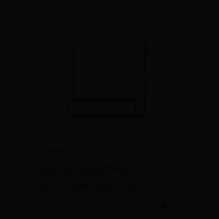
365bet客户端
英雄联盟凯南皮肤推荐与排名分析：
从经典到最新皮肤的详细评比
3
📅 08-22
👁️ 7781