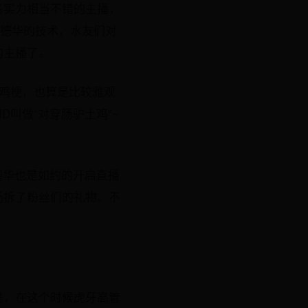
名实力相当不错的主播，
吕德华的技术，水友们对
的主播了。
鸡梗，也算是比较雅观
叫做“对穿肠驴土鸡”~
吕德华也是如约的开启直播
场拆了粉丝们的礼物。不
是，在这个时候虎牙高管