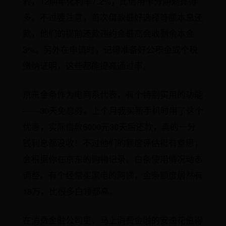
转，12期年化利率7.2%，比信用卡分期划算得
多。不过要注意，首次借款最好选择等额本息还
款，他们的提前还款违约金最高会收剩余本金
3%。另外在申请时，记得准备好公积金或个税
缴纳证明，这些都能提高通过率。
京东金条作为电商系代表，有个特别实用的功能
——30天免息券。上个月我买新手机时用了这个
优惠，实际借款5000元30天后还款，真的一分
钱利息都没收！不过他们的额度评估挺有意思，
会根据你在京东的购物记录、白条使用情况动态
调整。有个经常买家电的阿姨，金条额度居然有
18万，比很多白领都高。
在消费金融公司里，马上消费金融的安逸花值得