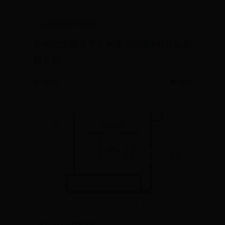
beat365在线平台网址
小米也出鞋子了？米家运动鞋4有什么奇
特之处
📅 10-18
👁️ 9537
美好365app官方下载