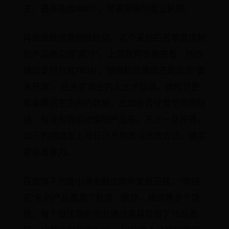
主，最高能借300万，但需要提供营业执照。
再说说微信里的微粒贷，这个采用白名单邀请制
的产品确实很"高冷"。上周我帮表弟查看，他的
微信支付分有780分，但微粒贷额度还是显示"暂
未开放"。后来咨询业内人士才知道，微粒贷更
看重腾讯生态内的数据，比如是否经常使用理财
通、有没有购买过保险产品等。不过一旦开通，
30万的额度加上按日计息的灵活还款方式，确实
很有竞争力。
百度旗下的度小满金融这两年发展迅猛，"有钱
花"系列产品覆盖了教育、医疗、旅游等多个场
景。有个做民宿的朋友通过满易贷借了15万周