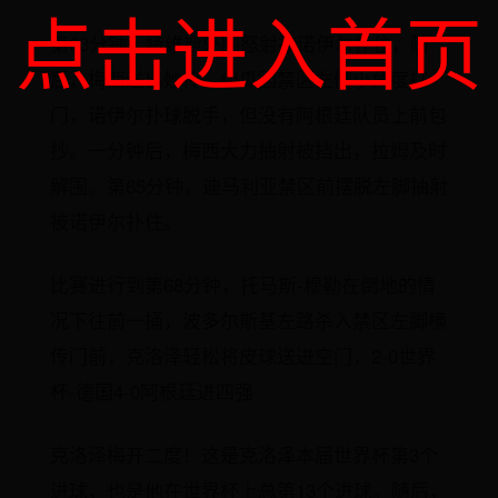
点击进入首页
第63分钟，特维斯外围怒射被诺伊尔扑住，随
后，梅西送出妙传，伊瓜因禁区左侧小角度打
门，诺伊尔扑球脱手，但没有阿根廷队员上前包
抄。一分钟后，梅西大力抽射被挡出，拉姆及时
解围。第65分钟，迪马利亚禁区前摆脱左脚抽射
被诺伊尔扑住。
比赛进行到第68分钟，托马斯-穆勒在倒地的情
况下往前一捅，波多尔斯基左路杀入禁区左脚横
传门前，克洛泽轻松将皮球送进空门，2-0世界
杯-德国4-0阿根廷进四强
克洛泽梅开二度！这是克洛泽本届世界杯第3个
进球，也是他在世界杯上总第13个进球。随后，