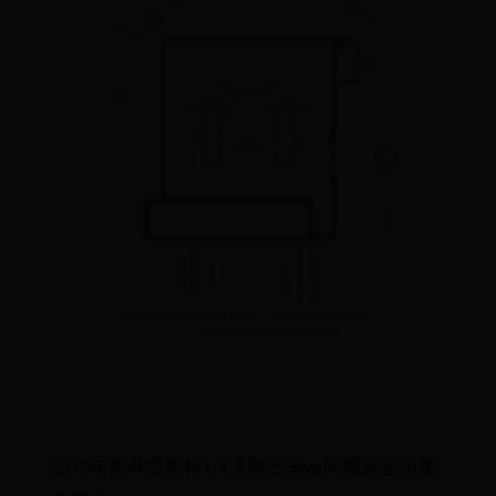
2010年南非世界杯1/4决赛德国vs阿根廷全场录