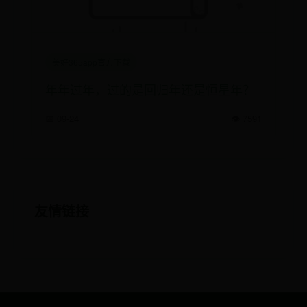
美好365app官方下载
年年过年，过的是回归年还是恒星年？
📅 09-24
👁️ 7591
友情链接