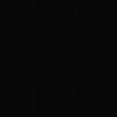
beat365在线平台网址
外贸如何催国外客户下单？外贸老手的7
个催单技巧
📅 10-03
👁️ 8935