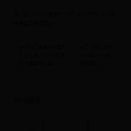
后一篇：2010年南非世界杯1/8决赛西班牙vs葡
萄牙全场录像回放
← 家用Tplink路由器哪
探索《空洞骑士
个型号好（Tplink家用
丝之歌》中的陷
路由器型号推荐）
阱设置器 →
相关推荐