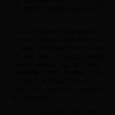
一时间右脚顺势推射，但皮球竟然打高了！第29
分钟，梅西分球，海因策助攻上前尝试远射打
高。
第31分钟，波多尔斯基后场侵犯特维斯犯规，梅
西26码外任意球攻门打高。随后，特维斯送出妙
传，迪马利亚禁区右侧左脚抽射打的太正。第35
分钟，奥塔门迪直传，伊瓜因禁区右侧摆脱弗里
德里希转身抽射被扑住，随后，托马斯-穆勒禁
区前手球犯规被黄牌警告，德国若晋级，他将缺
席下一场比赛，梅西任意球攻门被人墙挡出，特
维斯在越位位置上助伊瓜因破门，边裁举旗示意
越位，进球被判无效。
第39分钟，波多尔斯基25码外左脚大力抽射，