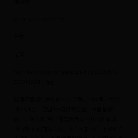
像回放
(2020-03-15 23:44:12)
分类：
足球
http://www.tiyutv.cc/uploads/allimg/200315/1-
200315233R1.jpg
欧洲杯直播北京时间7月3日晚，2010南非世界
杯1/4决赛，德国4-0横扫阿根廷，昂首晋级4
强。开场仅3分钟，施魏因斯泰格开出任意球，
托马斯-穆勒前点头球打入个人第4球。下半时克