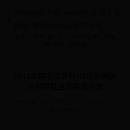
365bet客户端-beat365在线平台
网址-美好365app官方下载
首页
365bet客户端
beat365在线平台网址
美好365app官方下载
2010年南非世界杯1/4决赛德国
vs阿根廷全场录像回放
365bet客户端
📅 2026-02-20 02:43:58
✍️ admin
👁️ 2238
❤️ 393