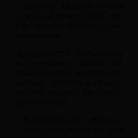
容、调整字体大小，还是更换颜色，你所做的每
一步操作都会立即在预览图上反映出来，无需等
待渲染。这种“所见即所得”的编辑方式，让你能
够精准掌控最终效果。
3.直观的拖拽式文字定位：忘记那些需要反复调
整X/Y坐标的繁琐日子吧。在这款工具中，你可
以像在幻灯片软件里一样，直接用鼠标拖动预览
窗口中的文字，将它放置在任何你想要的位置。
这种交互方式不仅简单直观，而且极大地提升了
布局设计的效率和乐趣。
4.丰富且独立的文字样式控制：封面设计往往不
止一行文字。该软件支持添加多行文字，并且每