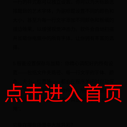
一行的样式都可以独立设置。你可以为大标题选
择醒目的艺术字体，为副标题设置不同的颜色和
大小，甚至为每一行文字添加不同颜色和粗细的
描边效果，以增强视觉冲击力。软件会自动扫描
并加载你电脑中的所有字体，让你拥有丰富的选
择。
5.智能设置保存与加载：你精心调配好的所有设
置——包括文件夹路径、每一行文字的字体、颜
色、大小、位置等——都会在程序关闭时自动保
点击进入首页
存。下次当你再次打开软件时，所有的配置都已
恢复原样，无需重复设置，真正做到了“即开即
用”。
它能在哪些场景中大放异彩？