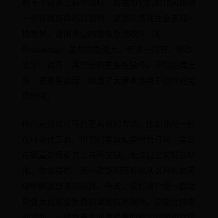
数十个甚至上百个视频，需要为它们制作风格统
一但标题各异的封面时，这项任务往往会变成一
场噩梦。使用专业的图像处理软件（如
Photoshop）虽然功能强大，但逐一打开、修改
文字、对齐、再导出的重复性操作，不仅枯燥乏
味，还极易出错，耗费了大量本该用于创作的宝
贵时间。
你可能尝试过寻找更高效的方法，比如使用一些
在线设计工具，但它们要么需要付费订阅，要么
在批量处理能力上有所欠缺，无法真正实现自动
化。你需要的，是一款能彻底将你从这种机械劳
动中解放出来的利器。今天，我们将介绍一款功
能强大且完全免费的桌面应用程序，它能让你告
别烦恼，一键批量生成高质量的视频封面和宣传