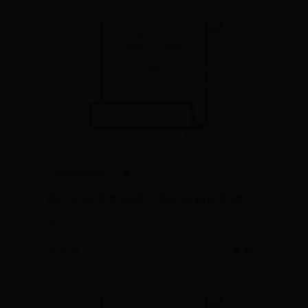
美好365app官方下载
蜀门手游多久开服？预约开启抢先体
验！
📅 07-18
👁️ 9417